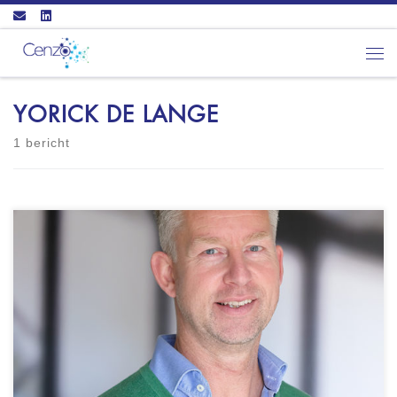
Ga naar inhoud
Men
YORICK DE LANGE
1 bericht
Y-Insights Locatie: Coaching in Zuid-Holland
Tevens incompany coaching of op externe
locaties Vestigingslocatie is Den Haag
Certificering: Certified Actiontypes Practitioner
ICF - ACC NLP Master Practitioner Specialisatie
Body & Mind CHAP Happiness Institute - CHAP
practitioner Wie ik ben Ik ben Yorick de Lange
en ik woon in het […]