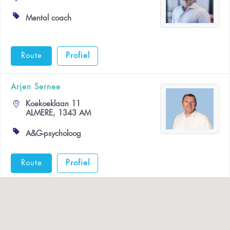
Mental coach
Route
Profiel
Arjen Sernee
Koekoeklaan 11
ALMERE, 1343 AM
A&G-psycholoog
Route
Profiel
Ferdi de Goede
Hoofdweg 290
PATERSWOLDE, 9765 CN