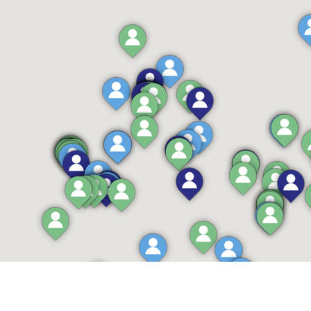
A&G-psycholoog
Route
Profiel
Ingeborg Schultze
Van Boetzelaerlaan 136
DEN HAAG, 2581 AX
GZ-psycholoog
Route
Profiel
Ardita Tasellari
Nieuwezijds Voorburgwal 104-108
AMSTERDAM, 1012 SG
A&G-psycholoog