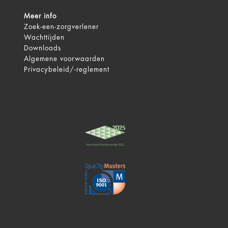
Route
Profiel
Meer info
Zoek-een-zorgverlener
Jeanine Eshuis
Wachttijden
Downloads
Woensdrecht
Algemene voorwaarden
Mental coach
Privacybeleid/-reglement
Route
Profiel
Aloys van der Schot
Tinnen Pot 7
LAGE MIERDE, 5094 CE
GZ-psycholoog
Route
Profiel