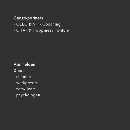
Route
Profiel
Cenzo-partners
Carina Sampers
-
OEEC B.V. - Coaching
-
CHAP® Happiness Institute
Aarle-Rixtel
Mental coach
Aanmelden
Route
Profiel
D
oor:
-
cliënten
Arly Pouwelse
-
werkgevers
-
verwijzers
Tot 1-1-2026 alleen online, vanaf 1-
-
psychologen
1-2026 ook in praktijkruimte.
Winterswijk
A&G-psycholoog