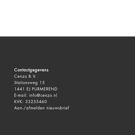
Route
Profiel
Aloys van der Schot
Rijnstraat 495 F
's-HERTOGENBOSCH, 5215 EJ
GZ-psycholoog
Contactgegevens
Cenzo B.V.
Route
Profiel
Stationsweg 15
1441 EJ PURMEREND
E-mail:
info@cenzo.nl
Esther Meinders
KVK: 33255460
Neede
Aan-/afmelden
nieuwsbrief
Mental coach