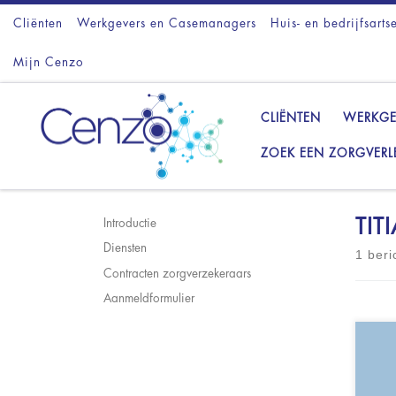
Cliënten
Ga naar inhoud
Werkgevers en Casemanagers
Huis- en bedrijfsarts
Mijn Cenzo
CLIËNTEN
WERKGE
ZOEK EEN ZORGVERL
TIT
Introductie
Diensten
1 beri
Contracten zorgverzekeraars
Aanmeldformulier