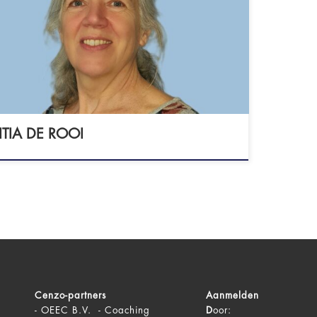
chologiepraktijk De Rooi Alleen
ldbellen. - GZ-psycholoog (BIG:
32031325) - lid NIP
ITIA DE ROOI
Cenzo-partners
Aanmelden
-
OEEC B.V. - Coaching
D
oor: