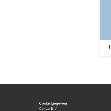
Psy
bee
299
T
Contactgegevens
Cenzo B.V.