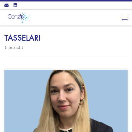
Ga naar inhoud
Men
TASSELARI
1 bericht
Lifechanger practice Nieuwezijds Voorburgwal
104-108 1012 SG AMSTERDAM Videobellen
alleen blended mogelijk - Psycholoog NIP (NIP-
nummer: 235533) - lid NIP en VGCt i.o.