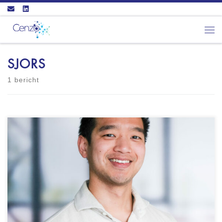
Ga naar inhoud
Men
SJORS
1 bericht
George Lim - Limit Coaching Locatie: Coaching
in regio Zuid-Holland Incompany coaching of op
externe locaties Vestigingslocatie is Rotterdam
Certificering: ICF - PCC niveau TMA Wie ik ben:
Mijn naam is George Lim, geboren en getogen in
Rotterdam. Van jongs af aan bewonder ik de
unieke eigenschappen van ieder mens. […]