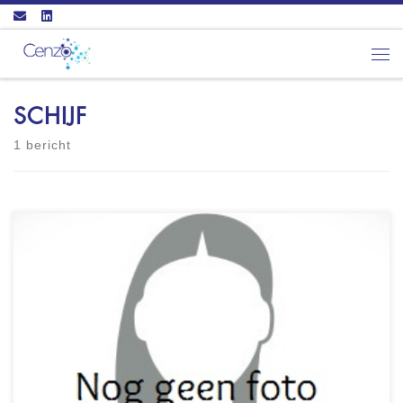
Ga naar inhoud
Men
SCHIJF
1 bericht
Intervisie Het Dreefje 3 4721 PL SCHIJF
Videobellen mogelijk - Psycholoog NIP (NIP-
nummer: 248918) - lid NIP