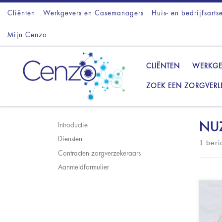
Cliënten
Ga naar inhoud
Werkgevers en Casemanagers
Huis- en bedrijfsarts
Mijn Cenzo
CLIËNTEN
WERKGE
ZOEK EEN ZORGVERL
NU
Introductie
Diensten
1 beri
Contracten zorgverzekeraars
Aanmeldformulier