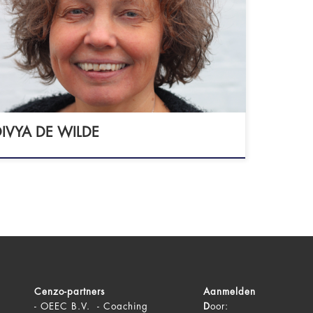
ZIJN Koningsmantel 46 9404 ML ASSEN
chstraat 1-4 9728 KA GRONINGEN Ook
eobellen mogelijk - GZ-psycholoog
G: 49062997925) - lid NIP - lid VGCt
IVYA DE WILDE
Cenzo-partners
Aanmelden
-
OEEC B.V. - Coaching
D
oor: