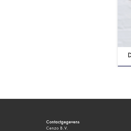
NU
Ko
vid
(BI
D
Contactgegevens
Cenzo B.V.