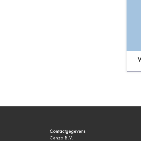
62
(BI
NIP
- N
Ned
Contactgegevens
Cenzo B.V.