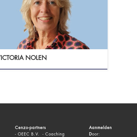
 2514 AG DEN HAAG - GZ-psycholoog
G: 19917668825) - Registerpsycholoog
/Arbeid en Organisatie - NIP geregistreerd
VGzP geregistreerd - lid Vereniging EMDR
erland
VICTORIA NOLEN
Cenzo-partners
Aanmelden
-
OEEC B.V. - Coaching
D
oor: