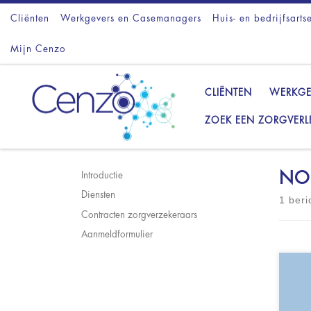
Cliënten
Ga naar inhoud
Werkgevers en Casemanagers
Huis- en bedrijfsarts
Mijn Cenzo
CLIËNTEN
WERKGE
ZOEK EEN ZORGVERL
NO
Introductie
Diensten
1 beri
Contracten zorgverzekeraars
Aanmeldformulier
Psy