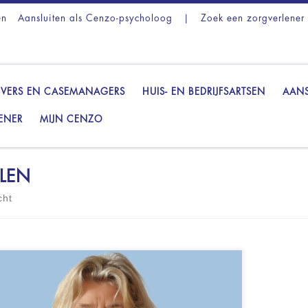
en
Aansluiten als Cenzo-psycholoog
|
Zoek een zorgverlener
VERS EN CASEMANAGERS
HUIS- EN BEDRIJFSARTSEN
AANS
ENER
MIJN CENZO
LEN
cht
chologiepraktijk Nolen Koninginnegracht