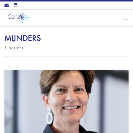
Ga naar inhoud
Men
MIJNDERS
1 bericht
Empower coaching & therapy Coaching in regio
Overijssel Tevens incompany coaching of op
externe locaties Vestigingslocatie is Neede
NOBCO - EMCC EIA Practitioner CHAP
Happiness Institute - CHAP practitioner
Systemisch werken - Academie voor Systemisch
Werk Master Voice Dialogue Wie ik ben: Mijn
naam is Esther Meinders, ik ben mental coach