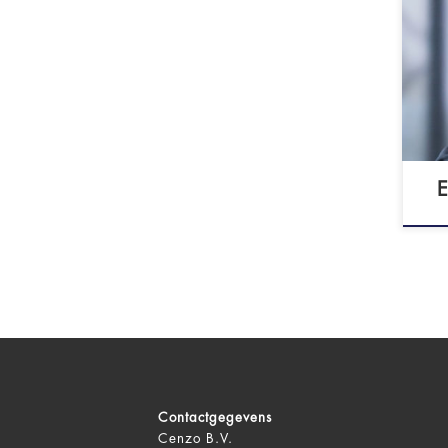
Nee
CHA
Sys
Sys
ik 
men
E
Contactgegevens
Cenzo B.V.