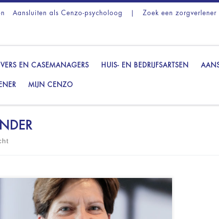
en
Aansluiten als Cenzo-psycholoog
|
Zoek een zorgverlener
VERS EN CASEMANAGERS
HUIS- EN BEDRIJFSARTSEN
AANS
ENER
MIJN CENZO
INDER
cht
ower coaching & therapy Coaching in
io Overijssel Tevens incompany coaching
op externe locaties Vestigingslocatie is