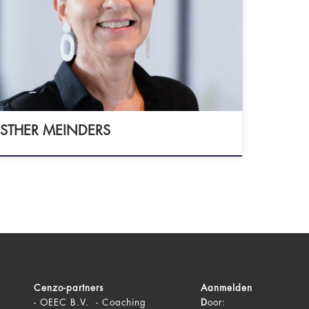
de NOBCO - EMCC EIA Practitioner
P Happiness Institute - CHAP practitioner
temisch werken - Academie voor
temisch Werk Master Voice Dialogue Wie
ben: Mijn naam is Esther Meinders, ik ben
tal coach […]
STHER MEINDERS
Cenzo-partners
Aanmelden
-
OEEC B.V. - Coaching
D
oor: