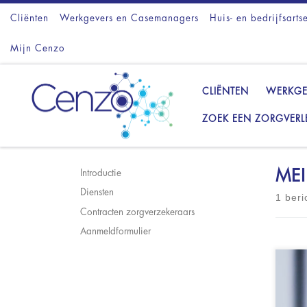
Cliënten
Ga naar inhoud
Werkgevers en Casemanagers
Huis- en bedrijfsarts
Mijn Cenzo
CLIËNTEN
WERKGE
ZOEK EEN ZORGVERL
ME
Introductie
Diensten
1 beri
Contracten zorgverzekeraars
Aanmeldformulier
Emp
reg
of 