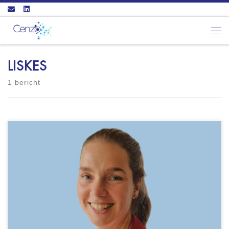
Ga naar inhoud
Men
LISKES
1 bericht
Praktijk in thuis Javastraat 68 6524 MG
NIJMEGEN Ook videobellen mogelijk - GZ-
psycholoog (BIG: 49918065325)