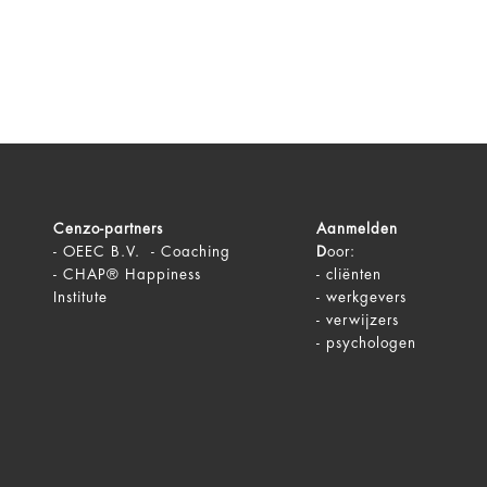
Cenzo-partners
Aanmelden
-
OEEC B.V. - Coaching
D
oor:
-
CHAP® Happiness
-
cliënten
Institute
-
werkgevers
-
verwijzers
-
psychologen