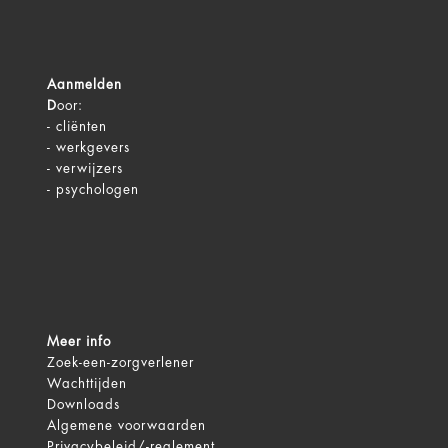
Aanmelden
D
oor:
-
cliënten
-
werkgevers
-
verwijzers
-
psychologen
Meer info
Zoek-een-zorgverlener
Wachttijden
Downloads
Algemene voorwaarden
Privacybeleid/-reglement