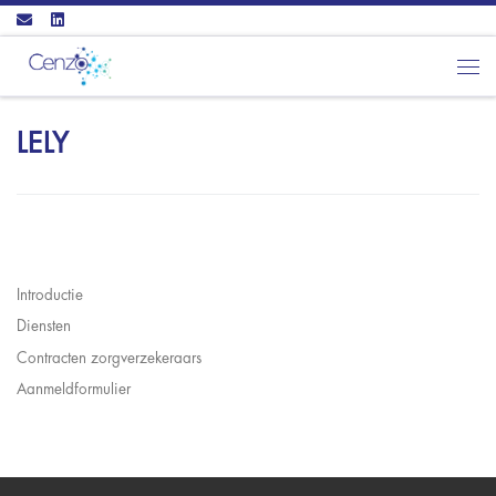
Ga naar inhoud
Men
LELY
Introductie
Diensten
Contracten zorgverzekeraars
Aanmeldformulier