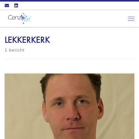
Ga naar inhoud
Men
LEKKERKERK
1 bericht
Psychologiepraktijk B.J.M. Hellmann
Raadhuisplein 2-D2941 BR LEKKERKERK - GZ-
psycholoog (BIG: 9041779525) - NIP
geregistreerd - VGCt geregistreerd