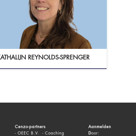
chologiepraktijk in Verbinding Dennenhof
581 NJ MALDEN Videobellen mogelijk -
psycholoog (BIG-nummer: 29928498125)
id NIP
ATHALIJN REYNOLDS-SPRENGER
Cenzo-partners
Aanmelden
-
OEEC B.V. - Coaching
D
oor: