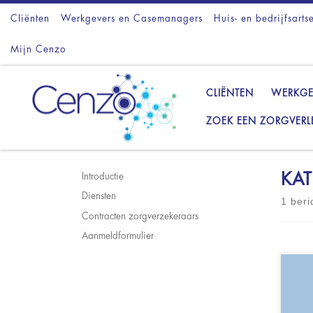
Cliënten
Ga naar inhoud
Werkgevers en Casemanagers
Huis- en bedrijfsarts
Mijn Cenzo
CLIËNTEN
WERKGE
ZOEK EEN ZORGVERL
KAT
Introductie
Diensten
1 beri
Contracten zorgverzekeraars
Aanmeldformulier