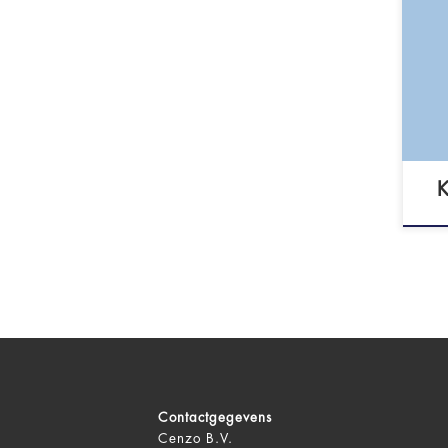
Psy
4 6
GZ-
- l
K
Contactgegevens
Cenzo B.V.