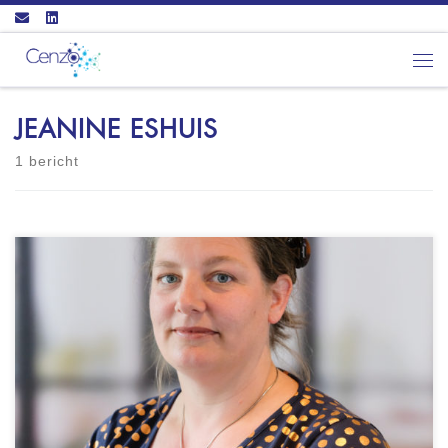
Ga naar inhoud
Men
JEANINE ESHUIS
1 bericht
JEH Coaching Locatie: Coaching in Zeeland en
West-Brabant Tevens incompany coaching of op
externe locaties Vestigingslocatie is Woensdrecht
Certificering: ICF - ACC gecertificeerd CHAP
Happiness Institute - CHAP practitioner CRKBO
geregistreerd docent Coaching in het
Nederlands als in het Engels. Wie ik ben: Ik ben
Jeanine Hamaker en ik bied cliënten […]