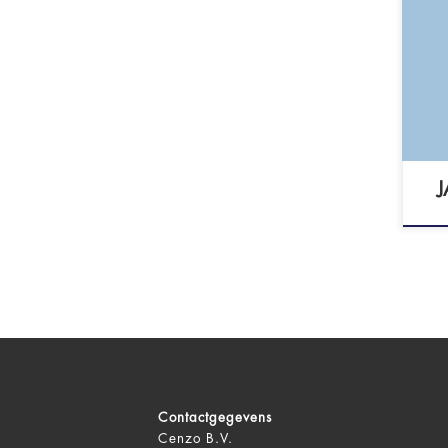
De 
Reg
Gez
J
Contactgegevens
Cenzo B.V.