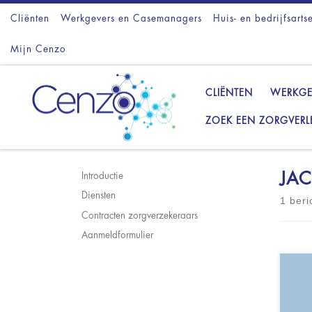
Cliënten
Ga naar inhoud
Werkgevers en Casemanagers
Huis- en bedrijfsarts
Mijn Cenzo
CLIËNTEN
WERKGE
ZOEK EEN ZORGVERL
JAC
Introductie
Diensten
1 beri
Contracten zorgverzekeraars
Aanmeldformulier