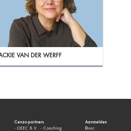
Werff 't Holland 3 6921 GX DUIVEN -
isterpsycholoog NIP/Arbeid en
ondheid - lid NIP (136903) - lid NFG
ACKIE VAN DER WERFF
Cenzo-partners
Aanmelden
-
OEEC B.V. - Coaching
D
oor: