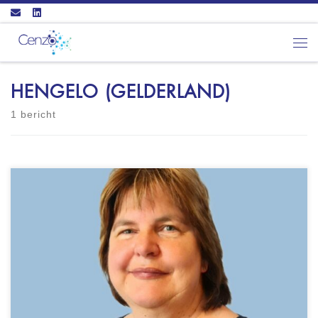
Ga naar inhoud
Men
HENGELO (GELDERLAND)
1 bericht
Kroeze Psychologie en Systeemtherapie
Raadhuisstraat 18 7255 BN HENGELO (GLD) -
GZ-psycholoog (BIG-nummer: 09019121225) -
lid NIP en NVRG