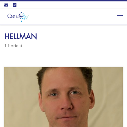
Ga naar inhoud
Men
HELLMAN
1 bericht
Psychologiepraktijk B.J.M. Hellmann
Raadhuisplein 2-D2941 BR LEKKERKERK - GZ-
psycholoog (BIG: 9041779525) - NIP
geregistreerd - VGCt geregistreerd