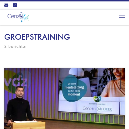
Ga naar inhoud
Men
GROEPSTRAINING
2 berichten
Voor Coöperatie VGZ heeft Cenzo B.V. in
samenwerking met onze samenwerkingspartner
OEEC (Open en Eerlijk Coaching) een zeer
actueel webinar mogen organiseren. Wij zijn
daarin onder meer ingegaan op zeer
belangrijke, urgente onderwerpen als stress- en
verzuim-management en burn-out-preventie. Wat
zijn daarin de cijfers, hoe kun je