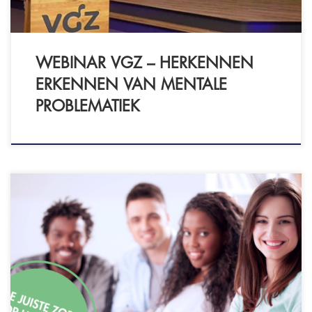
signalen/risico's herkennen, […]
WEBINAR VGZ – HERKENNEN
ERKENNEN VAN MENTALE
PROBLEMATIEK
Stress is beroepsziekte nummer 1. Veel
psychische klachten en stoornissen worden
veroorzaakt door te lang te veel stress ervaren.
Daarom is tijdig interfereren essentieel om dit te
voorkomen. Stress is echter heel normaal.
Iedereen ervaart in meer of mindere mate stress.
Waarom leidt dit dan in bepaalde situaties tot