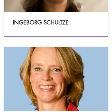
INGEBORG SCHULTZE
Psychologenpraktijk Margreet van Lookeren
Campagne Van Boetzelaerlaan 136 2581 AX
DEN HAAG - GZ-psycholoog
(BIG: 59019165925) - Lid NVGzP - Lid VEN