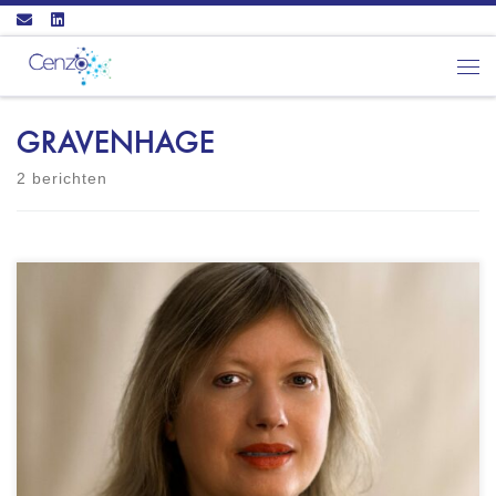
Ga naar inhoud
Men
GRAVENHAGE
2 berichten
ACI Praktijk voor eerstelijns psychologie Van
Boetzelaerlaan 136 2581 AX DEN HAAG - GZ-
psycholoog (BIG: 09051416525) - NIP
geregistreerd