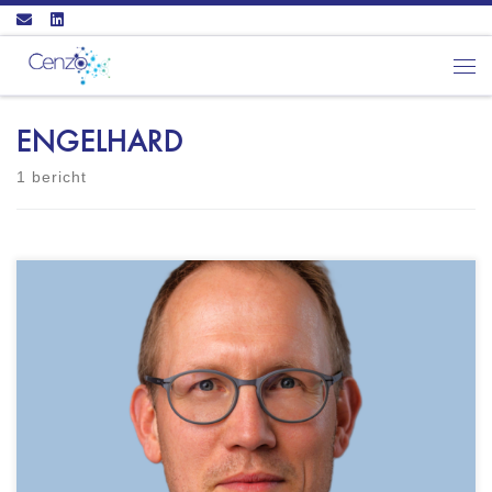
Ga naar inhoud
Men
ENGELHARD
1 bericht
Psychologiepraktijk Motivaid Hoeksewaard 147
A1181 CD AMSTELVEEN - GZ-psycholoog
(BIG: 39917850925) - NIP geregistreerd