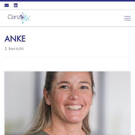
Ga naar inhoud
Men
ANKE
1 bericht
IJK met Anke Locatie: Coaching in regio
Gelderland Incompany coaching of op externe
locaties Vestigingslocatie is Malden
Certificering: NOBCO - EIA Practitioner TMA
Professional DISC en DISC Drijfveren
gecertificeerd Wie ik ben: Doe waar je blij van
wordt. Dat is mijn basis en het geeft me energie.
Zo leef […]