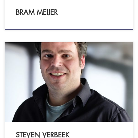
BRAM MEIJER
Open en Eerlijk Coaching Lokatie: Coaching in
regio Zuid-Holland Tevens incompany coaching
of op externe locaties Vestigingslocatie is
Alphen a/d Rijn Certificering: ICF - PCC niveau
CHAP Happiness Institute - CHAP practitioner
Wie ik ben: Man, vader, echtgenoot, muzikaal,
positief, enthousiast… er zijn zoveel woorden
waarmee ik mezelf kan omschrijven. Bovenal
ben ik […]
STEVEN VERBEEK