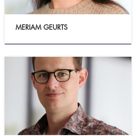
MERIAM GEURTS
Open en Eerlijk Coaching Lokatie: Coaching in
regio Zuid-Holland Tevens incompany coaching
of op externe locaties Vestigingslocatie is
Alphen a/d Rijn Certificering: ICF - PCC niveau
CHAP Happiness Institute - CHAP practitioner
Wie ik ben: Ik ben Bram Meijer en woon in
Alphen a/d Rijn samen met mijn vrouw, dochter
en zoon. Mijn […]