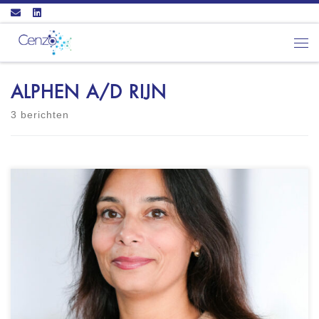
Ga naar inhoud
Men
ALPHEN A/D RIJN
3 berichten
Meriam Geurts Coaching & Advies Locatie:
Coaching in regio Randstad Incompany
coaching of op externe locaties Vestigingslocatie
is Bergschenhoek Certificering: ICF - ACC CHAP
practitioner Wie ik ben: Graag stel ik mij aan je
voor… Meriam Geurts; ik ben vrouw, moeder,
HR businesspartner en Coach. Mijn levensmotto’s
zijn: “alles in […]