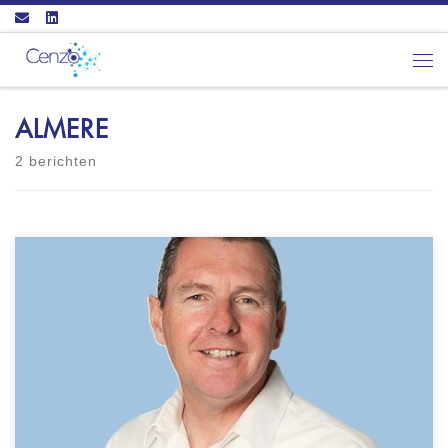
Ga naar inhoud
Men
ALMERE
2 berichten
Via Mentalis Consultancy Koekoeklaan 11 1343
AM ALMERE - Registerpsycholoog NIP/Arbeid &
Organisatie® - Psycholoog NIP - EuroPsy - NIP
geregistreerd (NIP-nummer: 92162)