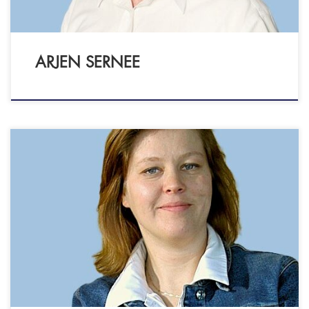
ARJEN SERNEE
Psychologiepraktijk Van Geet Buster
Keatonstraat 63 1325 CK ALMERE Ook
videobellen mogelijk - GZ-psycholoog (BIG:
19065568525) - Eerstelijnspsycholoog NIP -
NIP geregistreerd - LVVP geregistreerd