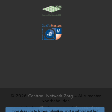
© 2026
Centraal Netwerk Zorg
– Alle rechten
voorbehouden
Aangeboden door
WP
– Ontworpen met de
Customizr thema
Door deze site te blijven gebruiken, gaat u akkoord met het