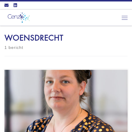
Ga naar inhoud
Men
WOENSDRECHT
1 bericht
JEH Coaching Locatie: Coaching in Zeeland en
West-Brabant Tevens incompany coaching of op
externe locaties Vestigingslocatie is Woensdrecht
Certificering: ICF - ACC gecertificeerd CHAP
Happiness Institute - CHAP practitioner CRKBO
geregistreerd docent Coaching in het
Nederlands als in het Engels. Wie ik ben: Ik ben
Jeanine Hamaker en ik bied cliënten […]