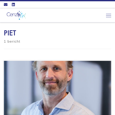
Ga naar inhoud
Men
PIET
1 bericht
Pieter Schols Locatie Coaching in regio Utrecht
en Gelderland Incompany coaching of op
externe locaties Vestigingslocatie is Soest
Certificering: ICF - PCC niveau CHAP Happiness
Institute - CHAP practitioner Talen Coaching
mogelijk in het Engels, Spaans en Duits Wie ik
ben: Ik ben Pieter Schols, vader van twee
kinderen en mental […]