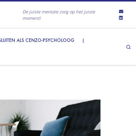
De juiste mentale zorg op het juiste
moment!
LUITEN ALS CENZO-PSYCHOLOOG
|
Se