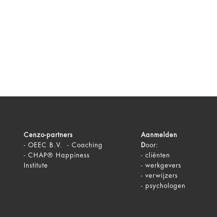
Cenzo-partners
Aanmelden
-
OEEC B.V. - Coaching
D
oor:
-
CHAP® Happiness
-
cliënten
Institute
-
werkgevers
-
verwijzers
-
psychologen