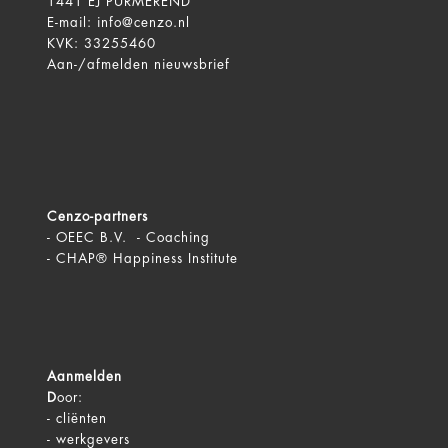
1441 EJ PURMEREND
E-mail:
info@cenzo.nl
KVK: 33255460
Aan-/afmelden
nieuwsbrief
Cenzo-partners
-
OEEC B.V. - Coaching
-
CHAP® Happiness Institute
Aanmelden
D
oor:
-
cliënten
-
werkgevers