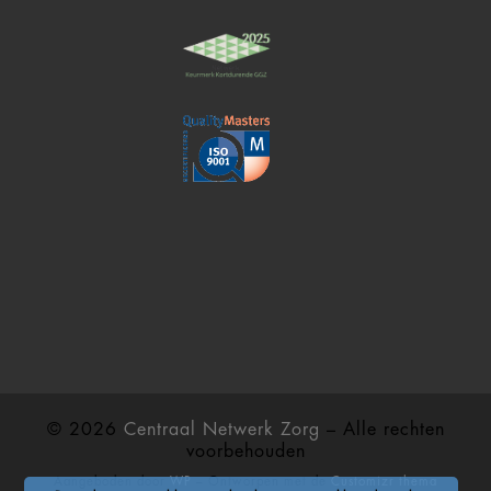
© 2026
Centraal Netwerk Zorg
– Alle rechten
voorbehouden
Aangeboden door
WP
– Ontworpen met de
Customizr thema