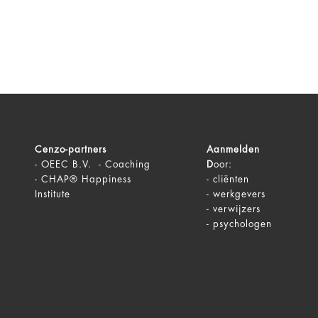
Cenzo-partners
Aanmelden
-
OEEC B.V. - Coaching
D
oor:
-
CHAP® Happiness
-
cliënten
Institute
-
werkgevers
-
verwijzers
-
psychologen