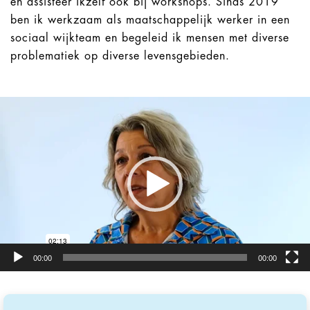
en assisteer ikzelf ook bij workshops. Sinds 2019
ben ik werkzaam als maatschappelijk werker in een
sociaal wijkteam en begeleid ik mensen met diverse
problematiek op diverse levensgebieden.
Videospeler
00:00
00:00