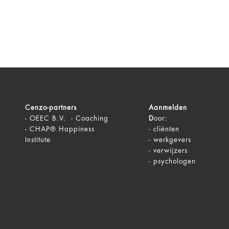
Cenzo-partners
Aanmelden
-
OEEC B.V. - Coaching
D
oor:
-
CHAP® Happiness
-
cliënten
Institute
-
werkgevers
-
verwijzers
-
psychologen