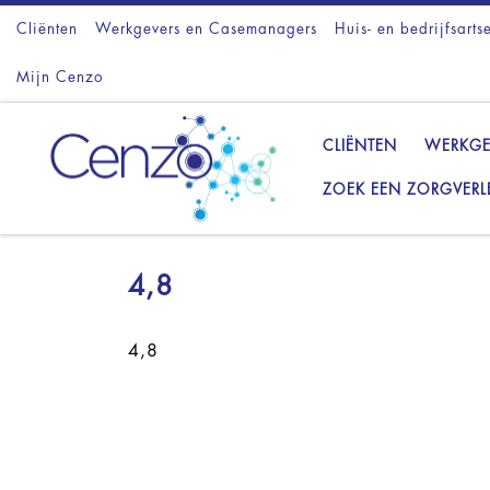
Cliënten
Ga naar inhoud
Werkgevers en Casemanagers
Huis- en bedrijfsarts
Mijn Cenzo
CLIËNTEN
WERKGE
ZOEK EEN ZORGVERL
4,8
4,8