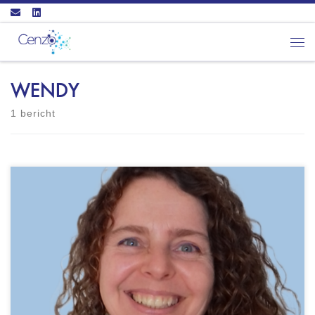
Ga naar inhoud
Men
WENDY
1 bericht
Psychologenpraktijk Prime Zeddamseweg 77
7041 CN 's-HEERENBERG - GZ-psycholoog
(BIG: 99913092925) - NIP geregistreerd